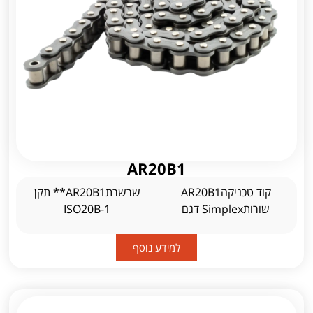
AR20B1
קוד טכניקהAR20B1
שרשרתAR20B1** תקן
שורותSimplex דגם
ISO20B-1
למידע נוסף