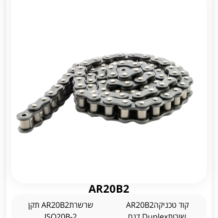
AR20B2
קוד טכניקהAR20B2
שרשרתAR20B2 תקן
שורותDuplex דגם
ISO20B-2