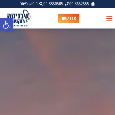
09-8652555
09-8850505
חיפוש באתר
צרו קשר
פתח סרגל