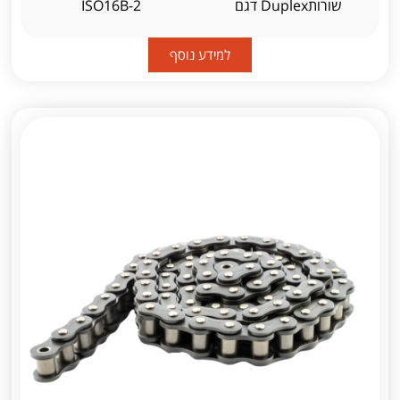
שורותDuplex דגם
ISO16B-2
למידע נוסף