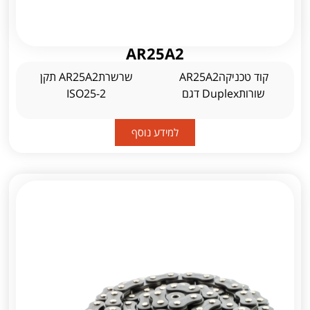
AR25A2
קוד טכניקהAR25A2
שרשרתAR25A2 תקן
שורותDuplex דגם
ISO25-2
למידע נוסף