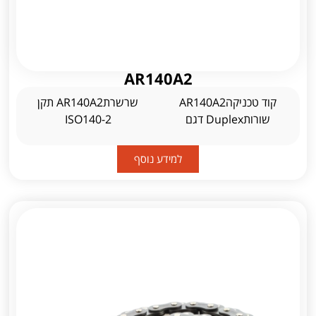
AR140A2
קוד טכניקהAR140A2
שרשרתAR140A2 תקן
שורותDuplex דגם
ISO140-2
למידע נוסף