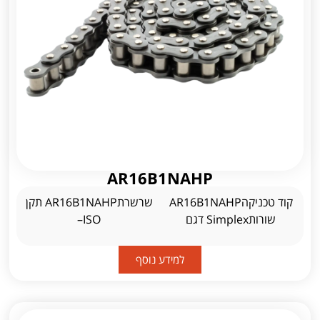
AR16B1NAHP
קוד טכניקהAR16B1NAHP
שרשרתAR16B1NAHP תקן
שורותSimplex דגם
ISO–
למידע נוסף