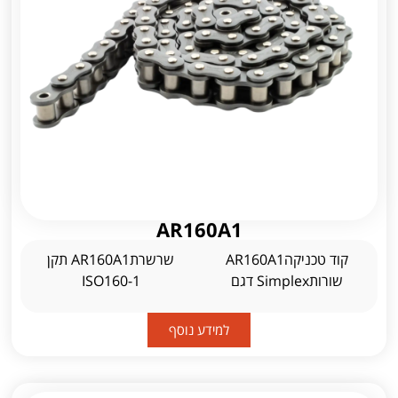
AR160A1
קוד טכניקהAR160A1
שרשרתAR160A1 תקן
שורותSimplex דגם
ISO160-1
למידע נוסף