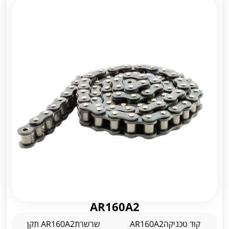
AR160A2
קוד טכניקהAR160A2
שרשרתAR160A2 תקן