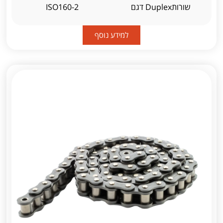
שורותDuplex דגם
ISO160-2
למידע נוסף