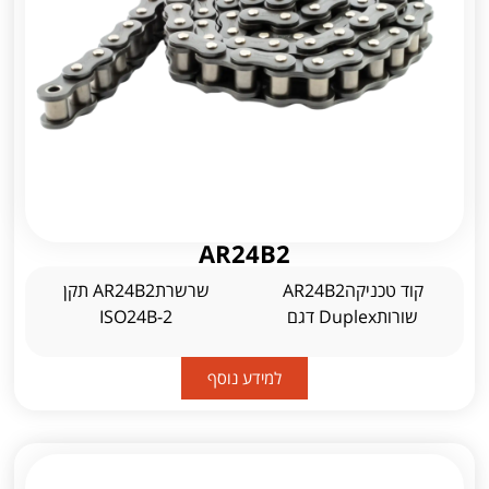
AR24B2
קוד טכניקהAR24B2
שרשרתAR24B2 תקן
שורותDuplex דגם
ISO24B-2
למידע נוסף