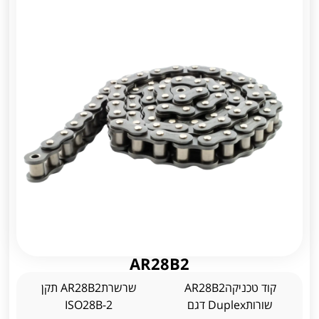
AR28B2
קוד טכניקהAR28B2
שרשרתAR28B2 תקן
שורותDuplex דגם
ISO28B-2