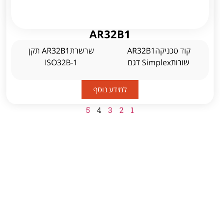
AR32B1
קוד טכניקהAR32B1
שרשרתAR32B1 תקן
שורותSimplex דגם
ISO32B-1
למידע נוסף
5
4
3
2
1