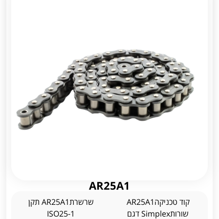
AR25A1
קוד טכניקהAR25A1
שרשרתAR25A1 תקן
שורותSimplex דגם
ISO25-1