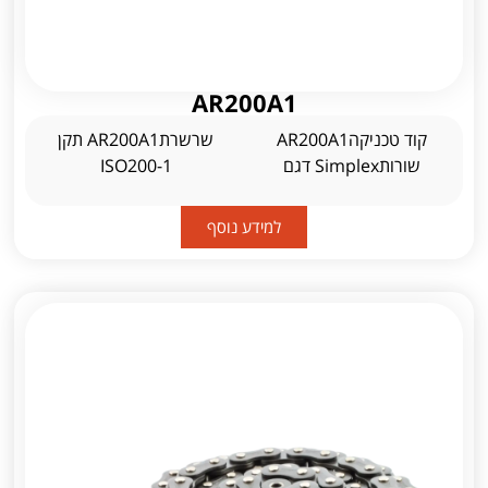
AR200A1
קוד טכניקהAR200A1
שרשרתAR200A1 תקן
שורותSimplex דגם
ISO200-1
למידע נוסף