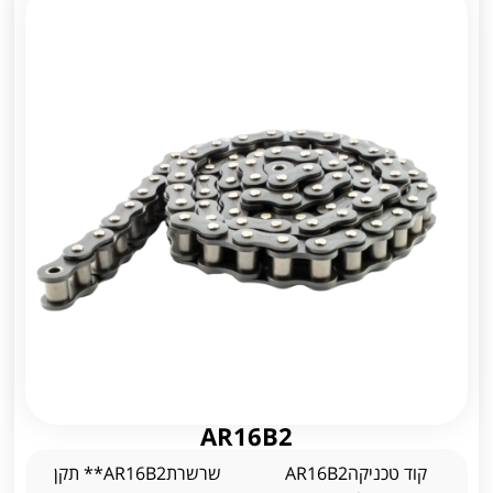
AR16B2
קוד טכניקהAR16B2
שרשרתAR16B2** תקן