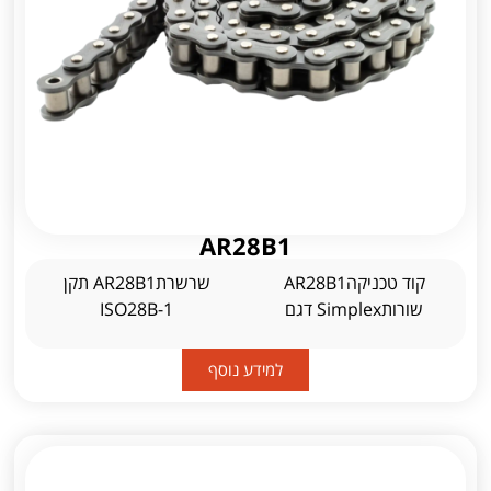
AR28B1
קוד טכניקהAR28B1
שרשרתAR28B1 תקן
שורותSimplex דגם
ISO28B-1
למידע נוסף