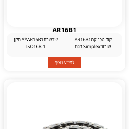
AR16B1
קוד טכניקהAR16B1
שרשרתAR16B1** תקן
שורותSimplex דגם
ISO16B-1
למידע נוסף