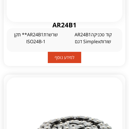
AR24B1
קוד טכניקהAR24B1
שרשרתAR24B1** תקן
שורותSimplex דגם
ISO24B-1
למידע נוסף