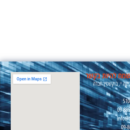
מח להיות בקשר
קה י. בוקשטין חברה
09-88
info@t