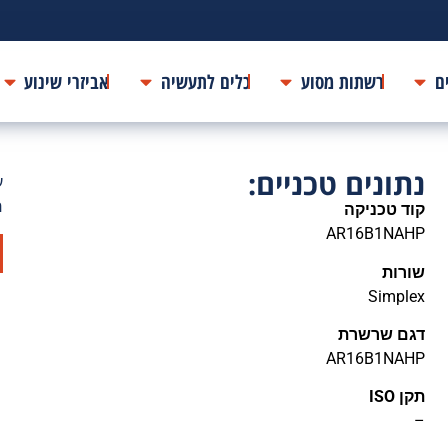
ם
רשתות מסוע
כלים לתעשיה
אביזרי שינוע
נתונים טכניים:
ע
ח
קוד טכניקה
AR16B1NAHP
שורות
Simplex
דגם שרשרת
AR16B1NAHP
תקן ISO
–