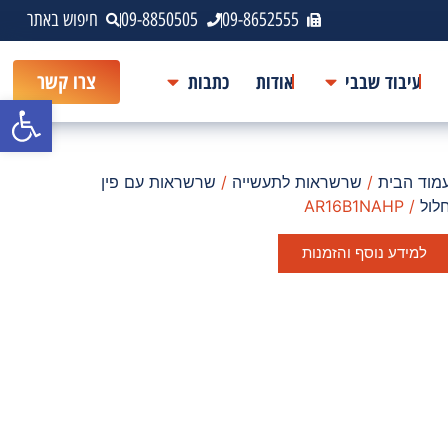
09-8652555
09-8850505
חיפוש באתר
עיבוד שבבי
אודות
כתבות
צרו קשר
פתח סרגל
מוד הבית
/
שרשראות לתעשייה
/
שרשראות עם פין
לול
/ AR16B1NAHP
למידע נוסף והזמנות