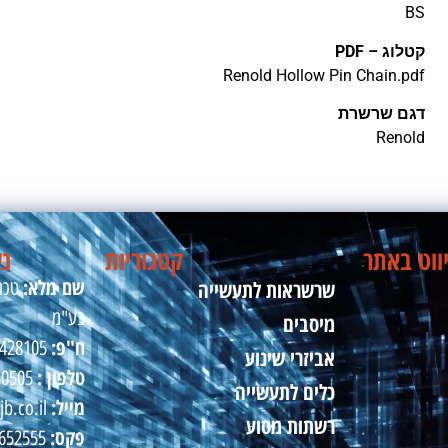
BS
קטלוג – PDF
Renold Hollow Pin Chain.pdf
דגם שרשרת
Renold
ווט באתר
קטגוריות
נש
שם מלא:
שרשראות לתעשייה
טכני
בע"מ
מיסבים
ח"פ:
510428105
אביזרי שינוע
טלפון :
50505
כלים לתעשייה
מייל:
jb.co.il
רשתות מסוע
פקס:
09-8652555