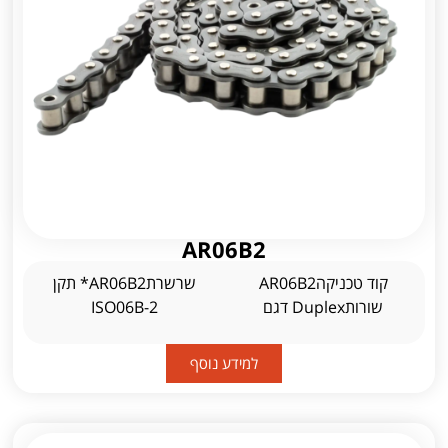
AR06B2
קוד טכניקהAR06B2
שרשרתAR06B2* תקן
שורותDuplex דגם
ISO06B-2
למידע נוסף