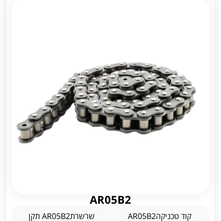
AR05B2
קוד טכניקהAR05B2
שרשרתAR05B2 תקן