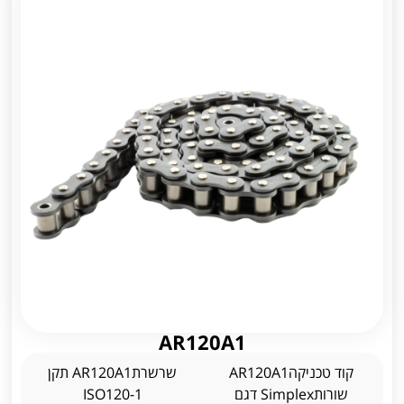
AR120A1
קוד טכניקהAR120A1
שרשרתAR120A1 תקן
שורותSimplex דגם
ISO120-1