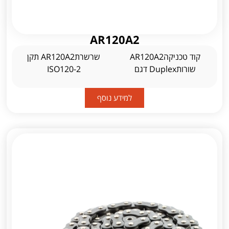
AR120A2
קוד טכניקהAR120A2
שרשרתAR120A2 תקן
שורותDuplex דגם
ISO120-2
למידע נוסף