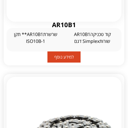
AR10B1
קוד טכניקהAR10B1
שרשרתAR10B1** תקן
שורותSimplex דגם
ISO10B-1
למידע נוסף