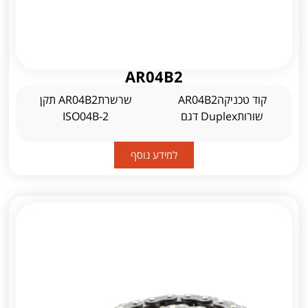
AR04B2
קוד טכניקהAR04B2
שרשרתAR04B2 תקן
שורותDuplex דגם
ISO04B-2
למידע נוסף