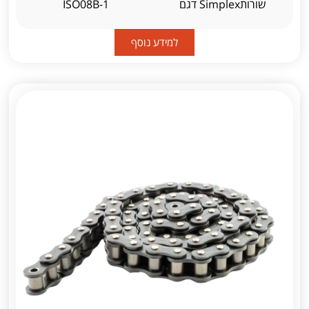
שורותSimplex דגם
ISO08B-1
למידע נוסף