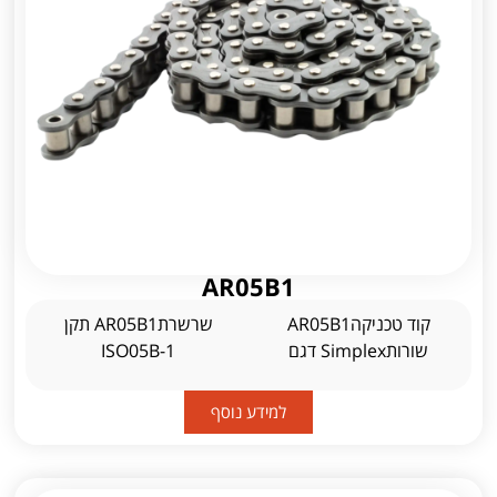
AR05B1
קוד טכניקהAR05B1
שרשרתAR05B1 תקן
שורותSimplex דגם
ISO05B-1
למידע נוסף