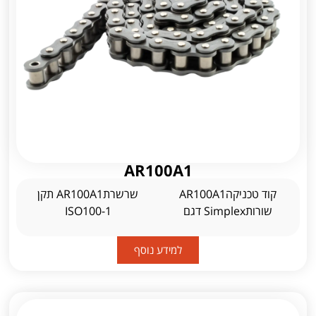
AR100A1
קוד טכניקהAR100A1
שרשרתAR100A1 תקן
שורותSimplex דגם
ISO100-1
למידע נוסף