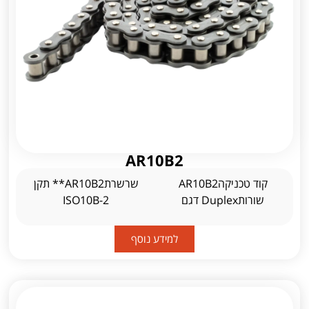
AR10B2
קוד טכניקהAR10B2
שרשרתAR10B2** תקן
שורותDuplex דגם
ISO10B-2
למידע נוסף