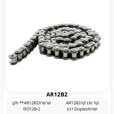
AR12B2
קוד טכניקהAR12B2
שרשרתAR12B2** תקן
שורותDuplex דגם
ISO12B-2