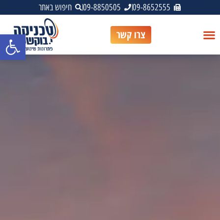
09-8652555
09-8850505
חיפוש באתר
צרו קשר
פתח סרגל