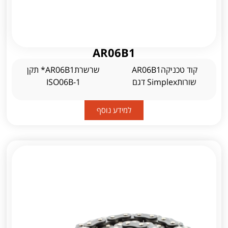
AR06B1
קוד טכניקהAR06B1
שרשרתAR06B1* תקן
שורותSimplex דגם
ISO06B-1
למידע נוסף