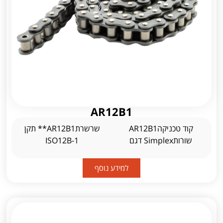
AR12B1
קוד טכניקהAR12B1
שרשרתAR12B1** תקן
שורותSimplex דגם
ISO12B-1
למידע נוסף