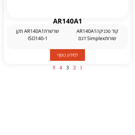
AR140A1
קוד טכניקהAR140A1
שרשרתAR140A1 תקן
שורותSimplex דגם
ISO140-1
למידע נוסף
5
4
3
2
1