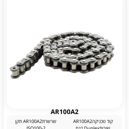
AR100A2
קוד טכניקהAR100A2
שרשרתAR100A2 תקן
שורותDuplex דגם
ISO100-2