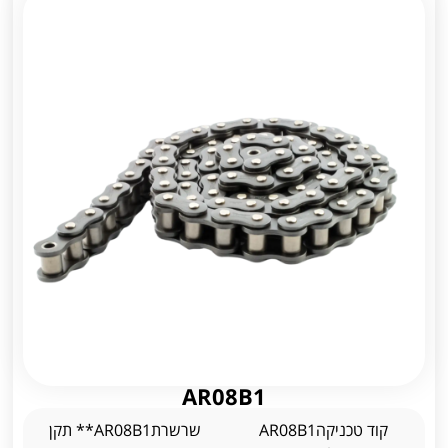
AR08B1
קוד טכניקהAR08B1
שרשרתAR08B1** תקן