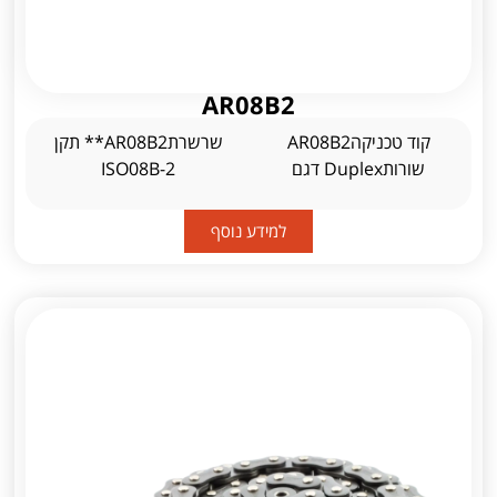
AR08B2
קוד טכניקהAR08B2
שרשרתAR08B2** תקן
שורותDuplex דגם
ISO08B-2
למידע נוסף