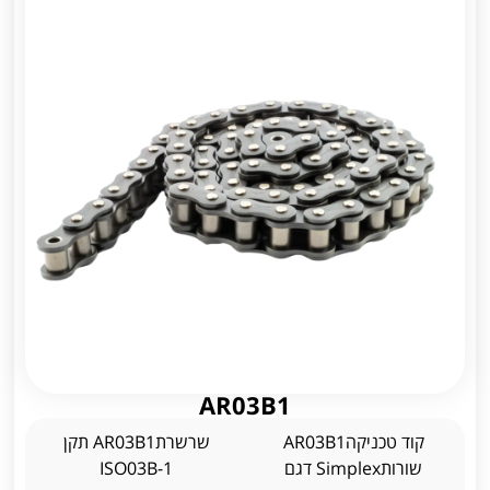
AR03B1
קוד טכניקהAR03B1
שרשרתAR03B1 תקן
שורותSimplex דגם
ISO03B-1