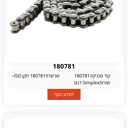
180781
קוד טכניקה180781
שרשרת180781 תקן ISO–
שורותSimplex דגם
למידע נוסף