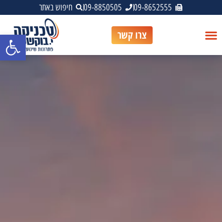
09-8652555
09-8850505
חיפוש באתר
צרו קשר
פתח סרגל