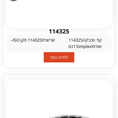
114325
קוד טכניקה114325
שרשרת114325 תקן ISO–
שורותSimplex דגם
למידע נוסף