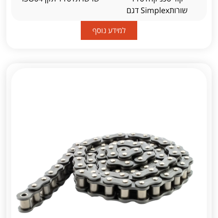
שורותSimplex דגם
למידע נוסף