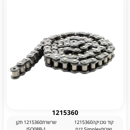
1215360
קוד טכניקה1215360
שרשרת1215360 תקן
שורותSimplex דגם
ISO08B-1