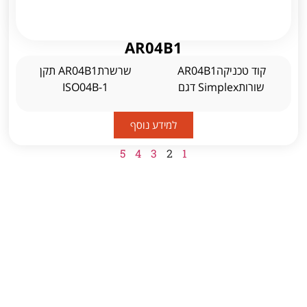
AR04B1
קוד טכניקהAR04B1
שרשרתAR04B1 תקן
שורותSimplex דגם
ISO04B-1
למידע נוסף
5
4
3
2
1