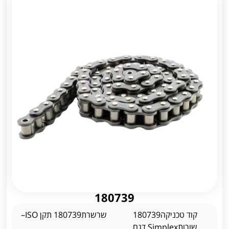
180739
קוד טכניקה180739
שרשרת180739 תקן ISO–
שורותSimplex דגם