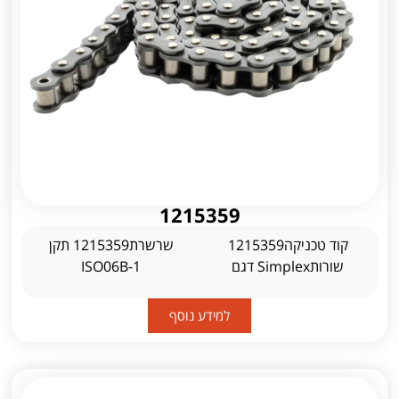
1215359
קוד טכניקה1215359
שרשרת1215359 תקן
שורותSimplex דגם
ISO06B-1
למידע נוסף