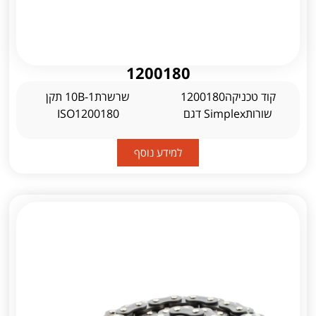
1200180
קוד טכניקה1200180
שרשרת10B-1 תקן
שורותSimplex דגם
ISO1200180
למידע נוסף