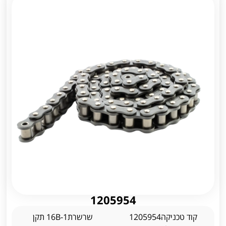
1205954
קוד טכניקה1205954
שרשרת16B-1 תקן