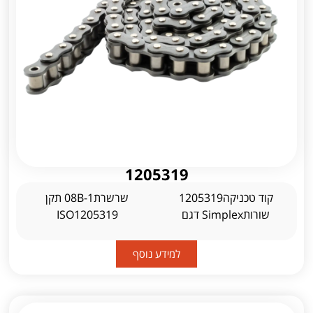
1205319
קוד טכניקה1205319
שרשרת08B-1 תקן
שורותSimplex דגם
ISO1205319
למידע נוסף