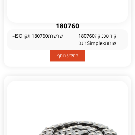
180760
קוד טכניקה180760
שרשרת180760 תקן ISO–
שורותSimplex דגם
למידע נוסף