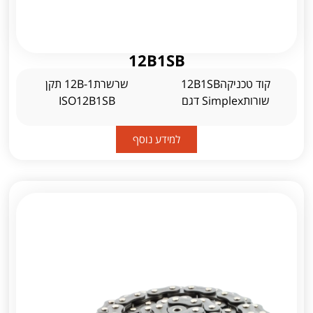
12B1SB
קוד טכניקה12B1SB
שרשרת12B-1 תקן
שורותSimplex דגם
ISO12B1SB
למידע נוסף