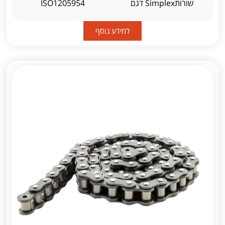
שורותSimplex דגם
ISO1205954
למידע נוסף