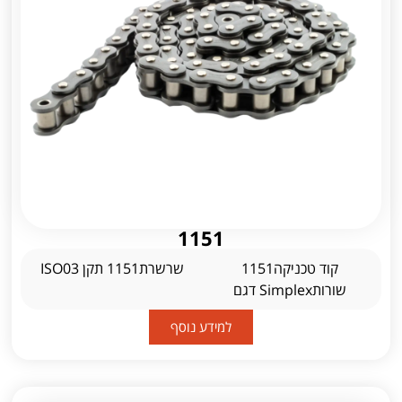
1151
קוד טכניקה1151
שרשרת1151 תקן ISO03
שורותSimplex דגם
למידע נוסף