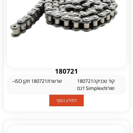
180721
קוד טכניקה180721
שרשרת180721 תקן ISO–
שורותSimplex דגם
למידע נוסף