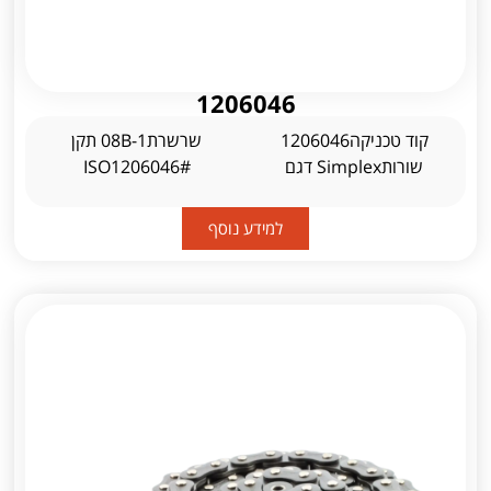
1206046
קוד טכניקה1206046
שרשרת08B-1 תקן
שורותSimplex דגם
ISO1206046#
למידע נוסף