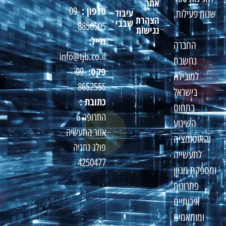
אתר
טלפון :
09-
עיבוד
שנות פעילות.
הצהרת
שבבי
8850505
נגישות
מייל:
החברה
info@tjb.co.il
נחשבת
פקס:
09-
למובילה
8652555
בישראל
כתובת :
בתחום
התרופה 6
השינוע
אזור התעשיה
והאוטומציה
פולג נתניה
לתעשייה
4250477
ומספקת מגוון
פתרונות
איכותיים
ומותאמים