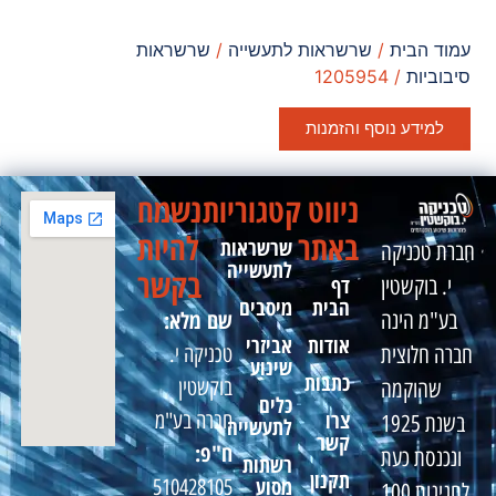
עמוד הבית
/
שרשראות לתעשייה
/
שרשראות
סיבוביות
/ 1205954
למידע נוסף והזמנות
ניווט
קטגוריות
נשמח
באתר
להיות
שרשראות
חברת טכניקה
לתעשייה
בקשר
דף
י. בוקשטין
הבית
מיסבים
שם מלא:
בע"מ הינה
אודות
אביזרי
טכניקה י.
חברה חלוצית
שינוע
כתבות
בוקשטין
שהוקמה
כלים
צרו
חברה בע"מ
בשנת 1925
לתעשייה
קשר
ח"פ:
ונכנסת כעת
רשתות
תקנון
מסוע
510428105
לחגיגות 100