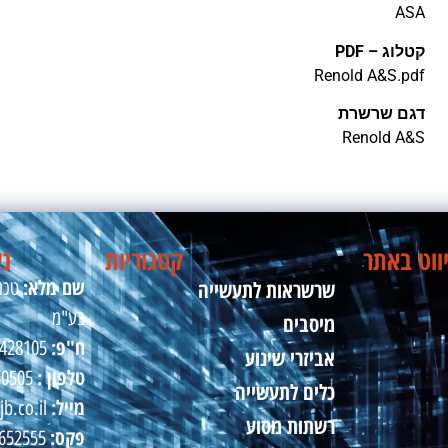
ASA
קטלוג – PDF
Renold A&S.pdf
דגם שרשרת
Renold A&S
ווט באתר
קטגוריות
נש
שם מלא:
שרשראות לתעשייה
טכני
בע"מ
מיסבים
ח"פ:
510428105
אביזרי שינוע
טלפון :
50505
כלים לתעשייה
מייל:
jb.co.il
רשתות מסוע
פקס:
09-8652555