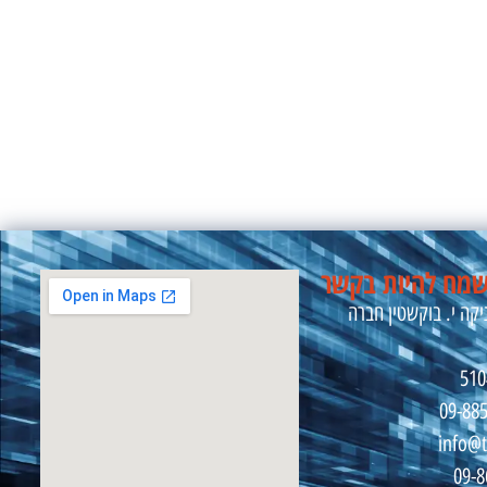
מח להיות בקשר
קה י. בוקשטין חברה
09-88
info@t