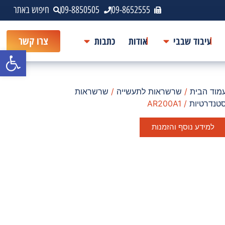
09-8652555
09-8850505
חיפוש באתר
עיבוד שבבי
אודות
כתבות
צרו קשר
פתח סרגל
מוד הבית
/
שרשראות לתעשייה
/
שרשראות
טנדרטיות
/ AR200A1
למידע נוסף והזמנות