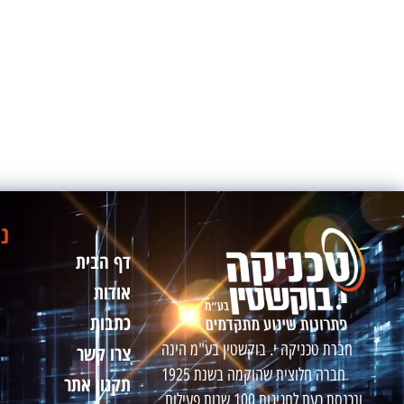
ני
דף הבית
אודות
כתבות
חברת טכניקה י. בוקשטין בע"מ הינה
צרו קשר
חברה חלוצית שהוקמה בשנת 1925
תקנון אתר
ונכנסת כעת לחגיגות 100 שנות פעילות.