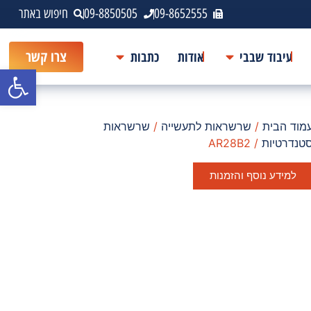
09-8652555
09-8850505
חיפוש באתר
עיבוד שבבי
אודות
כתבות
צרו קשר
פתח סרגל
מוד הבית
/
שרשראות לתעשייה
/
שרשראות
טנדרטיות
/ AR28B2
למידע נוסף והזמנות