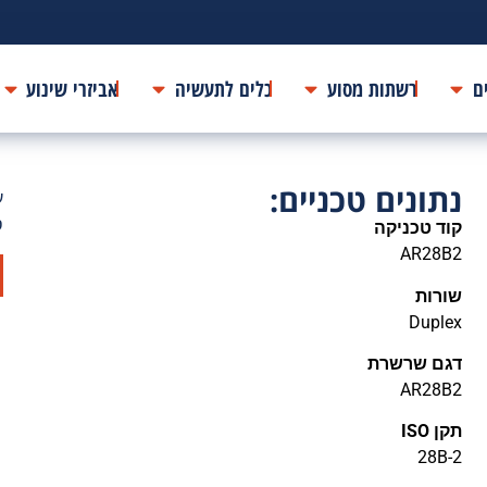
ם
רשתות מסוע
כלים לתעשיה
אביזרי שינוע
נתונים טכניים:
ע
ס
קוד טכניקה
AR28B2
שורות
Duplex
דגם שרשרת
AR28B2
תקן ISO
28B-2