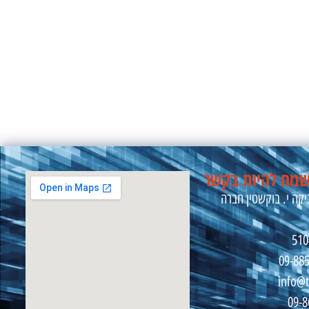
מח להיות בקשר
קה י. בוקשטין חברה
09-88
info@t