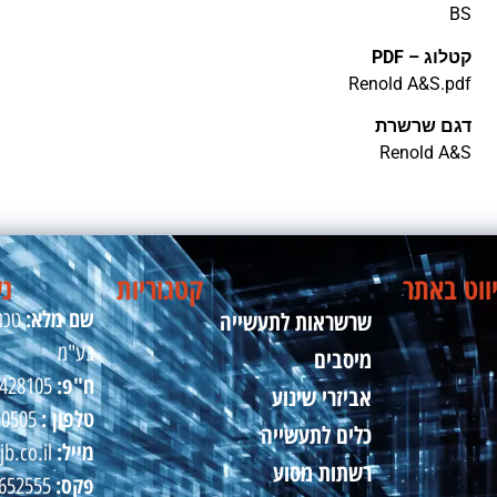
BS
קטלוג – PDF
Renold A&S.pdf
דגם שרשרת
Renold A&S
ווט באתר
קטגוריות
נש
שם מלא:
שרשראות לתעשייה
טכני
בע"מ
מיסבים
ח"פ:
510428105
אביזרי שינוע
טלפון :
50505
כלים לתעשייה
מייל:
jb.co.il
רשתות מסוע
פקס:
09-8652555