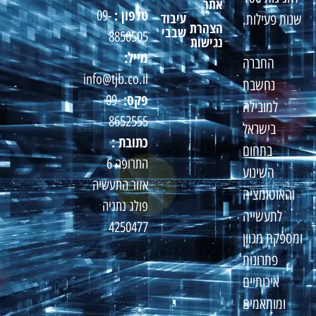
אתר
טלפון :
09-
עיבוד
שנות פעילות.
הצהרת
שבבי
8850505
נגישות
מייל:
החברה
info@tjb.co.il
נחשבת
פקס:
09-
למובילה
8652555
בישראל
כתובת :
בתחום
התרופה 6
השינוע
אזור התעשיה
והאוטומציה
פולג נתניה
לתעשייה
4250477
ומספקת מגוון
פתרונות
איכותיים
ומותאמים