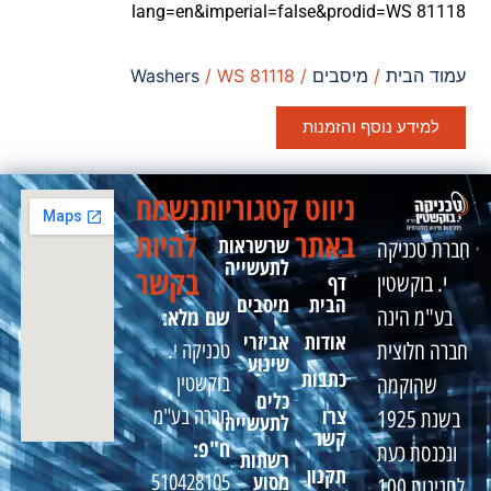
lang=en&imperial=false&prodid=WS 81118
עמוד הבית
/
מיסבים
/
/ WS 81118
Washers
למידע נוסף והזמנות
ניווט
קטגוריות
נשמח
באתר
להיות
שרשראות
חברת טכניקה
לתעשייה
בקשר
דף
י. בוקשטין
הבית
מיסבים
שם מלא:
בע"מ הינה
אודות
אביזרי
טכניקה י.
חברה חלוצית
שינוע
כתבות
בוקשטין
שהוקמה
כלים
צרו
חברה בע"מ
בשנת 1925
לתעשייה
קשר
ח"פ:
ונכנסת כעת
רשתות
תקנון
מסוע
510428105
לחגיגות 100