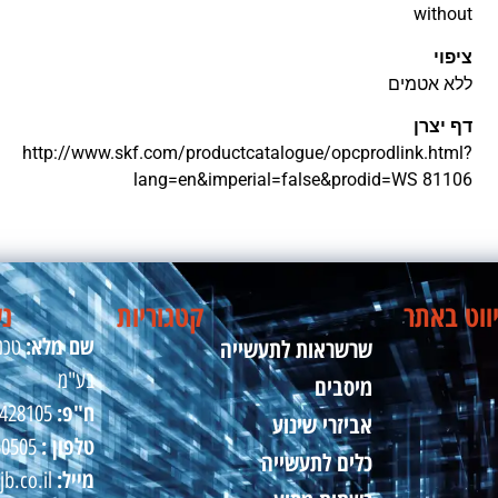
without
ציפוי
ללא אטמים
דף יצרן
http://www.skf.com/productcatalogue/opcprodlink.html?
lang=en&imperial=false&prodid=WS 81106
ווט באתר
קטגוריות
נש
שם מלא:
שרשראות לתעשייה
טכני
בע"מ
מיסבים
ח"פ:
510428105
אביזרי שינוע
טלפון :
50505
כלים לתעשייה
מייל:
jb.co.il