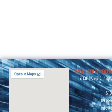
מח להיות בקשר
קה י. בוקשטין חברה
09-88
info@t