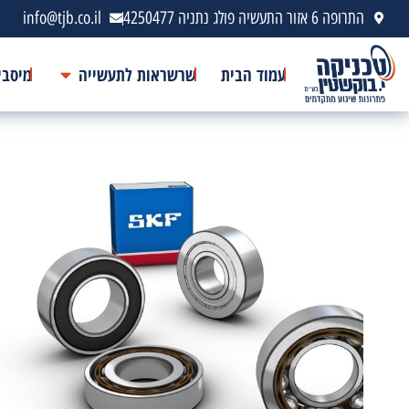
התרופה 6 אזור התעשיה פולג נתניה 4250477
info@tjb.co.il
עמוד הבית
שרשראות לתעשייה
מיסבי