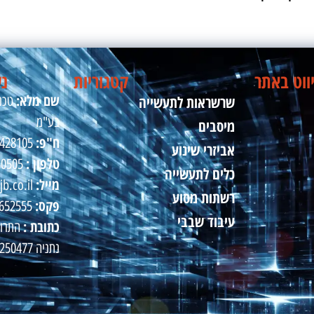
ווט באתר
קטגוריות
נש
שם מלא:
שרשראות לתעשייה
טכני
בע"מ
מיסבים
ח"פ:
510428105
אביזרי שינוע
טלפון :
50505
כלים לתעשייה
מייל:
jb.co.il
רשתות מסוע
פקס:
09-8652555
עיבוד שבבי
כתובת :
נתניה 4250477