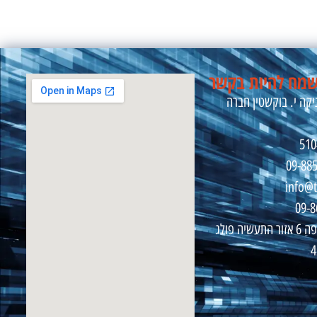
מח להיות בקשר
קה י. בוקשטין חברה
09-88
info@t
התרופה 6 אזור התעשיה פולג