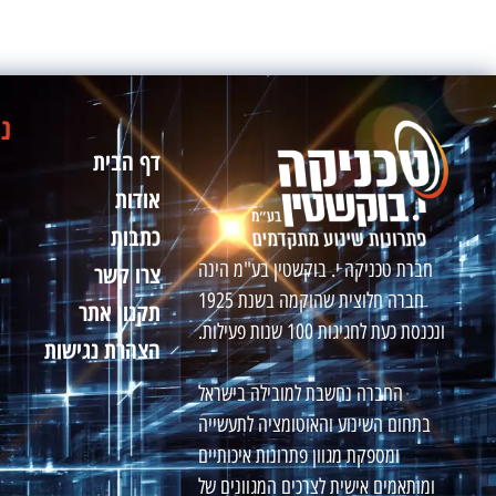
ני
דף הבית
אודות
כתבות
חברת טכניקה י. בוקשטין בע"מ הינה
צרו קשר
חברה חלוצית שהוקמה בשנת 1925
תקנון אתר
ונכנסת כעת לחגיגות 100 שנות פעילות.
הצהרת נגישות
החברה נחשבת למובילה בישראל
בתחום השינוע והאוטומציה לתעשייה
ומספקת מגוון פתרונות איכותיים
ומותאמים אישית לצרכים המגוונים של