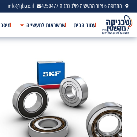
התרופה 6 אזור התעשיה פולג נתניה 4250477
info@tjb.co.il
עמוד הבית
שרשראות לתעשייה
מיסבי