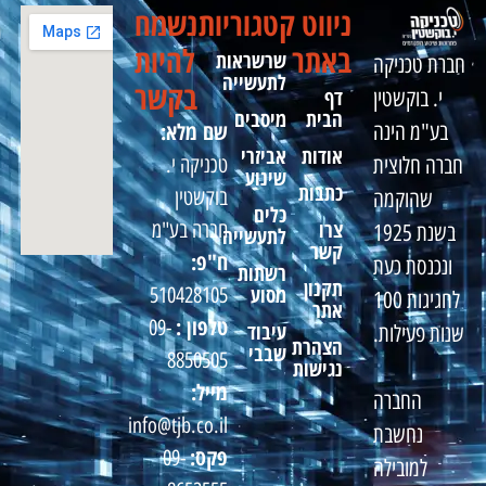
ניווט
קטגוריות
נשמח
באתר
להיות
שרשראות
חברת טכניקה
לתעשייה
בקשר
דף
י. בוקשטין
הבית
מיסבים
שם מלא:
בע"מ הינה
אודות
אביזרי
טכניקה י.
חברה חלוצית
שינוע
כתבות
בוקשטין
שהוקמה
כלים
צרו
חברה בע"מ
בשנת 1925
לתעשייה
קשר
ח"פ:
ונכנסת כעת
רשתות
תקנון
מסוע
510428105
לחגיגות 100
אתר
טלפון :
09-
עיבוד
שנות פעילות.
הצהרת
שבבי
8850505
נגישות
מייל:
החברה
info@tjb.co.il
נחשבת
פקס:
09-
למובילה