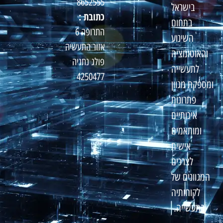
8652555
בישראל
כתובת :
בתחום
התרופה 6
השינוע
אזור התעשיה
והאוטומציה
פולג נתניה
לתעשייה
4250477
ומספקת מגוון
פתרונות
איכותיים
ומותאמים
אישית
לצרכים
המגוונים של
לקוחותיה
בתעשייה.