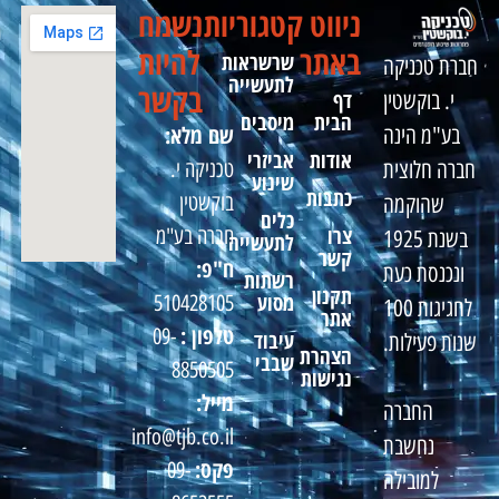
ניווט
קטגוריות
נשמח
באתר
להיות
שרשראות
חברת טכניקה
לתעשייה
בקשר
דף
י. בוקשטין
הבית
מיסבים
שם מלא:
בע"מ הינה
אודות
אביזרי
טכניקה י.
חברה חלוצית
שינוע
כתבות
בוקשטין
שהוקמה
כלים
צרו
חברה בע"מ
בשנת 1925
לתעשייה
קשר
ח"פ:
ונכנסת כעת
רשתות
תקנון
מסוע
510428105
לחגיגות 100
אתר
טלפון :
09-
עיבוד
שנות פעילות.
הצהרת
שבבי
8850505
נגישות
מייל:
החברה
info@tjb.co.il
נחשבת
פקס:
09-
למובילה