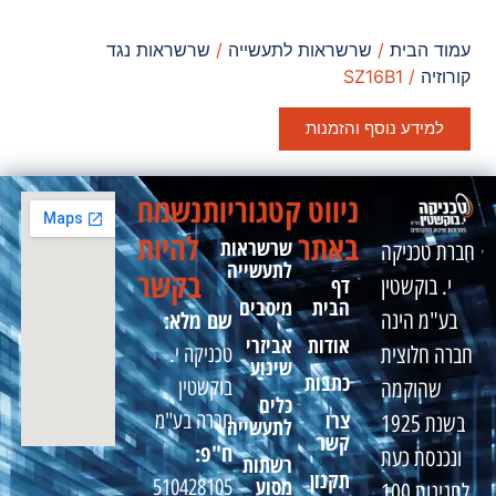
עמוד הבית
/
שרשראות לתעשייה
/
שרשראות נגד
קורוזיה
/ SZ16B1
למידע נוסף והזמנות
ניווט
קטגוריות
נשמח
באתר
להיות
שרשראות
חברת טכניקה
לתעשייה
בקשר
דף
י. בוקשטין
הבית
מיסבים
שם מלא:
בע"מ הינה
אודות
אביזרי
טכניקה י.
חברה חלוצית
שינוע
כתבות
בוקשטין
שהוקמה
כלים
צרו
חברה בע"מ
בשנת 1925
לתעשייה
קשר
ח"פ:
ונכנסת כעת
רשתות
תקנון
מסוע
510428105
לחגיגות 100