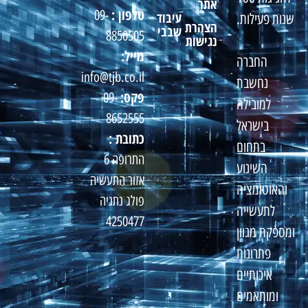
אתר
טלפון :
09-
עיבוד
שנות פעילות.
הצהרת
שבבי
8850505
נגישות
מייל:
החברה
info@tjb.co.il
נחשבת
פקס:
09-
למובילה
8652555
בישראל
כתובת :
בתחום
התרופה 6
השינוע
אזור התעשיה
והאוטומציה
פולג נתניה
לתעשייה
4250477
ומספקת מגוון
פתרונות
איכותיים
ומותאמים