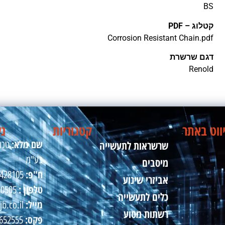
BS
קטלוג – PDF
Corrosion Resistant Chain.pdf
דגם שרשרת
Renold
ווט באתר
קטגוריות
נש
שם מלא:
שרשראות לתעשייה
טכני
בע"מ
מיסבים
ח"פ:
510428105
אביזרי שינוע
טלפון :
50505
כלים לתעשייה
מייל:
jb.co.il
רשתות מסוע
פקס:
09-8652555