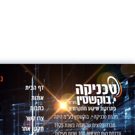
ני
דף הבית
אודות
כתבות
חברת טכניקה י. בוקשטין בע"מ הינה
צרו קשר
חברה חלוצית שהוקמה בשנת 1925
תקנון אתר
ונכנסת כעת לחגיגות 100 שנות פעילות.