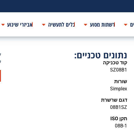
ם
רשתות מסוע
כלים לתעשיה
אביזרי שינוע
נתונים טכניים:
ע
ק
קוד טכניקה
SZ08B1
שורות
Simplex
דגם שרשרת
08B1SZ
תקן ISO
08B-1