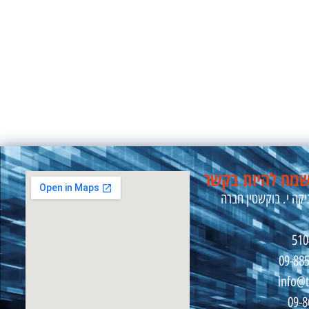
מח להיות בקשר
קה י. בוקשטין חברה
09-88
info@t