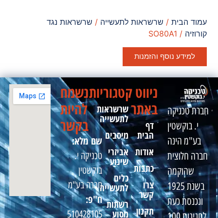
עמוד הבית
/
שרשראות לתעשייה
/
שרשראות נגד
קורוזיה
/ SO80A1
למידע נוסף והזמנות
ניווט
קטגוריות
נשמח
באתר
להיות
שרשראות
חברת טכניקה
לתעשייה
בקשר
דף
י. בוקשטין
הבית
מיסבים
שם מלא:
בע"מ הינה
אודות
אביזרי
טכניקה י.
חברה חלוצית
שינוע
כתבות
בוקשטין
שהוקמה
כלים
צרו
חברה בע"מ
בשנת 1925
לתעשייה
קשר
ח"פ:
ונכנסת כעת
רשתות
תקנון
מסוע
510428105
לחגיגות 100