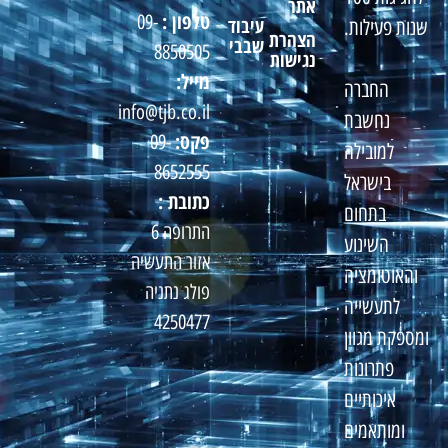
אתר
טלפון :
09-
עיבוד
שנות פעילות.
הצהרת
שבבי
8850505
נגישות
מייל:
החברה
info@tjb.co.il
נחשבת
פקס:
09-
למובילה
8652555
בישראל
כתובת :
בתחום
התרופה 6
השינוע
אזור התעשיה
והאוטומציה
פולג נתניה
לתעשייה
4250477
ומספקת מגוון
פתרונות
איכותיים
ומותאמים