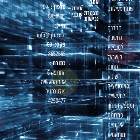
אתר
טלפון :
09-
עיבוד
שנות פעילות.
הצהרת
שבבי
8850505
נגישות
מייל:
החברה
info@tjb.co.il
נחשבת
פקס:
09-
למובילה
8652555
בישראל
כתובת :
בתחום
התרופה 6
השינוע
אזור התעשיה
והאוטומציה
פולג נתניה
לתעשייה
4250477
ומספקת מגוון
פתרונות
איכותיים
ומותאמים