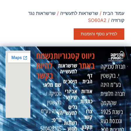
עמוד הבית
/
שרשראות לתעשייה
/
שרשראות נגד
קורוזיה
/ SO60A2
למידע נוסף והזמנות
ניווט
קטגוריות
נשמח
באתר
להיות
שרשראות
חברת טכניקה
לתעשייה
בקשר
דף
י. בוקשטין
הבית
מיסבים
שם מלא:
בע"מ הינה
אודות
אביזרי
טכניקה י.
חברה חלוצית
שינוע
כתבות
בוקשטין
שהוקמה
כלים
צרו
חברה בע"מ
בשנת 1925
לתעשייה
קשר
ח"פ:
ונכנסת כעת
רשתות
תקנון
מסוע
510428105
לחגיגות 100