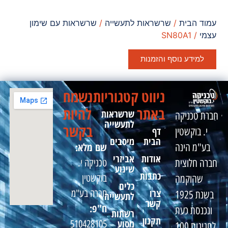
עמוד הבית
/
שרשראות לתעשייה
/
שרשראות עם שימון
עצמי
/ SN80A1
למידע נוסף והזמנות
ניווט
קטגוריות
נשמח
באתר
להיות
שרשראות
חברת טכניקה
לתעשייה
בקשר
דף
י. בוקשטין
הבית
מיסבים
שם מלא:
בע"מ הינה
אודות
אביזרי
טכניקה י.
חברה חלוצית
שינוע
כתבות
בוקשטין
שהוקמה
כלים
צרו
חברה בע"מ
בשנת 1925
לתעשייה
קשר
ח"פ:
ונכנסת כעת
רשתות
תקנון
מסוע
510428105
לחגיגות 100