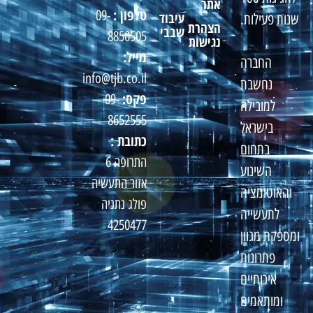
אתר
טלפון :
09-
עיבוד
שנות פעילות.
הצהרת
שבבי
8850505
נגישות
מייל:
החברה
info@tjb.co.il
נחשבת
פקס:
09-
למובילה
8652555
בישראל
כתובת :
בתחום
התרופה 6
השינוע
אזור התעשיה
והאוטומציה
פולג נתניה
לתעשייה
4250477
ומספקת מגוון
פתרונות
איכותיים
ומותאמים