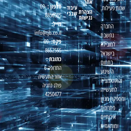
אתר
טלפון :
09-
עיבוד
שנות פעילות.
הצהרת
שבבי
8850505
נגישות
מייל:
החברה
info@tjb.co.il
נחשבת
פקס:
09-
למובילה
8652555
בישראל
כתובת :
בתחום
התרופה 6
השינוע
אזור התעשיה
והאוטומציה
פולג נתניה
לתעשייה
4250477
ומספקת מגוון
פתרונות
איכותיים
ומותאמים