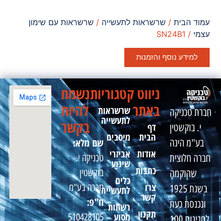
עמוד הבית
/
שרשראות לתעשייה
/
שרשראות עם שימון
עצמי
/ SN24B1
למידע נוסף והזמנות
ניווט
קטגוריות
נשמח
באתר
להיות
שרשראות
חברת טכניקה
לתעשייה
בקשר
דף
י. בוקשטין
הבית
מיסבים
שם מלא:
בע"מ הינה
אודות
אביזרי
טכניקה י.
חברה חלוצית
שינוע
כתבות
בוקשטין
שהוקמה
כלים
צרו
חברה בע"מ
בשנת 1925
לתעשייה
קשר
ח"פ:
ונכנסת כעת
רשתות
תקנון
מסוע
510428105
לחגיגות 100