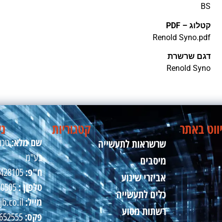
BS
קטלוג – PDF
Renold Syno.pdf
דגם שרשרת
Renold Syno
ווט באתר
קטגוריות
נש
שם מלא:
שרשראות לתעשייה
טכני
בע"מ
מיסבים
ח"פ:
510428105
אביזרי שינוע
טלפון :
50505
כלים לתעשייה
מייל:
jb.co.il
רשתות מסוע
פקס:
09-8652555