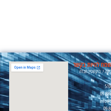
מח להיות בקשר
קה י. בוקשטין חברה
09-88
info@t