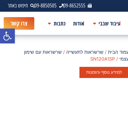
09-8652555
09-8850505
חיפוש באתר
עיבוד שבבי
אודות
כתבות
צרו קשר
פתח סרגל
מוד הבית
/
שרשראות לתעשייה
/
שרשראות עם שימון
צמי
/ SN120A1SP
למידע נוסף והזמנות