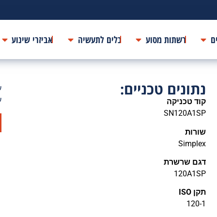
ם
רשתות מסוע
כלים לתעשיה
אביזרי שינוע
נתונים טכניים:
ע
ע
קוד טכניקה
SN120A1SP
שורות
Simplex
דגם שרשרת
120A1SP
תקן ISO
120-1