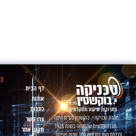
ני
דף הבית
אודות
כתבות
חברת טכניקה י. בוקשטין בע"מ הינה
צרו קשר
חברה חלוצית שהוקמה בשנת 1925
תקנון אתר
ונכנסת כעת לחגיגות 100 שנות פעילות.