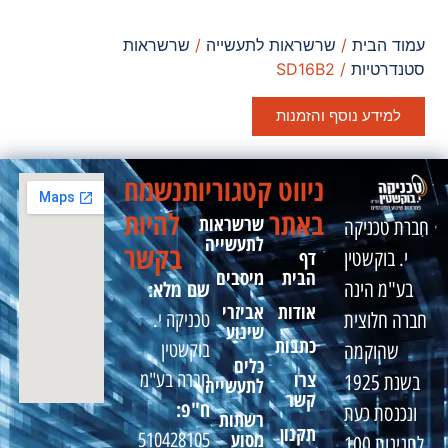
עמוד הבית
/
שרשראות לתעשייה
/
שרשראות
סטנדרטיות
/ SD16B2
למידע נוסף והזמנות
ניווט
קטגוריות
נשמח
באתר
להיות
שרשראות
חברת טכניקה
לתעשייה
בקשר
דף
י. בוקשטין
הבית
מיסבים
שם מלא:
בע"מ הינה
אודות
אביזרי
טכניקה י.
חברה חלוצית
שינוע
כתבות
בוקשטין
שהוקמה
כלים
צרו
חברה בע"מ
בשנת 1925
לתעשייה
קשר
ח"פ:
ונכנסת כעת
רשתות
תקנון
מסוע
510428105
לחגיגות 100