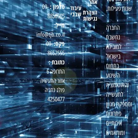
אתר
טלפון :
09-
עיבוד
שנות פעילות.
הצהרת
שבבי
8850505
נגישות
מייל:
החברה
info@tjb.co.il
נחשבת
פקס:
09-
למובילה
8652555
בישראל
כתובת :
בתחום
התרופה 6
השינוע
אזור התעשיה
והאוטומציה
פולג נתניה
לתעשייה
4250477
ומספקת מגוון
פתרונות
איכותיים
ומותאמים