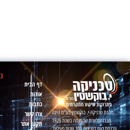
ני
דף הבית
אודות
כתבות
חברת טכניקה י. בוקשטין בע"מ הינה
צרו קשר
חברה חלוצית שהוקמה בשנת 1925
תקנון אתר
ונכנסת כעת לחגיגות 100 שנות פעילות.