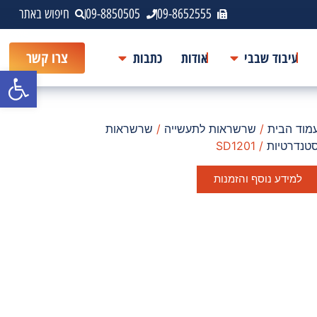
09-8652555
09-8850505
חיפוש באתר
עיבוד שבבי
אודות
כתבות
צרו קשר
פתח סרגל
מוד הבית
/
שרשראות לתעשייה
/
שרשראות
טנדרטיות
/ SD1201
למידע נוסף והזמנות