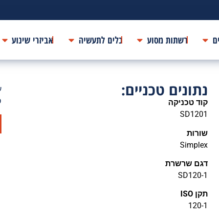
ם
רשתות מסוע
כלים לתעשיה
אביזרי שינוע
נתונים טכניים:
ע
ס
קוד טכניקה
SD1201
שורות
Simplex
דגם שרשרת
SD120-1
תקן ISO
120-1