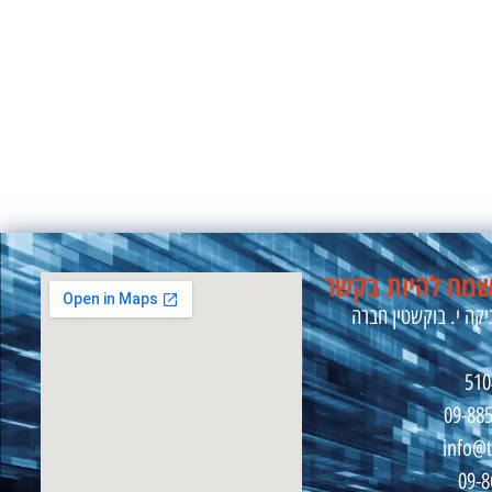
מח להיות בקשר
קה י. בוקשטין חברה
09-88
info@t