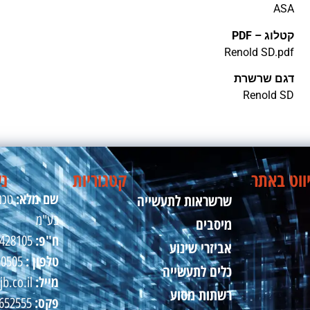
ASA
קטלוג – PDF
דגם שרשרת
Renold SD
ווט באתר
קטגוריות
נש
שם מלא:
שרשראות לתעשייה
טכני
בע"מ
מיסבים
ח"פ:
510428105
אביזרי שינוע
טלפון :
50505
כלים לתעשייה
מייל:
jb.co.il
רשתות מסוע
פקס:
09-8652555