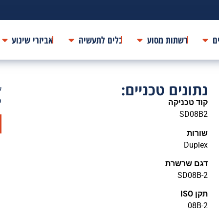
ם
רשתות מסוע
כלים לתעשיה
אביזרי שינוע
נתונים טכניים:
ע
ס
קוד טכניקה
SD08B2
שורות
Duplex
דגם שרשרת
SD08B-2
תקן ISO
08B-2