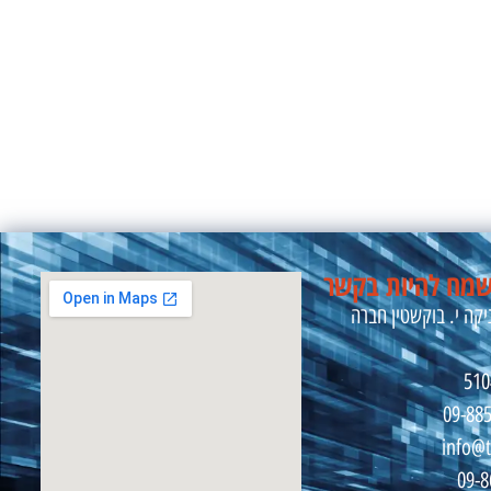
מח להיות בקשר
קה י. בוקשטין חברה
09-88
info@t