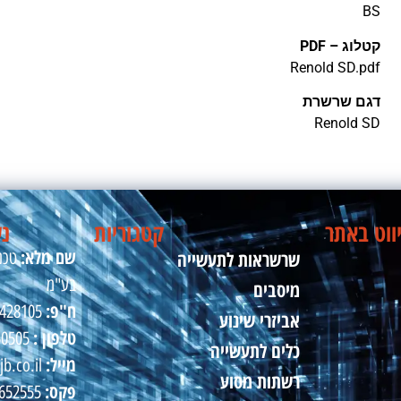
BS
קטלוג – PDF
דגם שרשרת
Renold SD
ווט באתר
קטגוריות
נש
שם מלא:
שרשראות לתעשייה
טכני
בע"מ
מיסבים
ח"פ:
510428105
אביזרי שינוע
טלפון :
50505
כלים לתעשייה
מייל:
jb.co.il
רשתות מסוע
פקס:
09-8652555