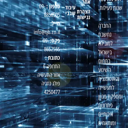
אתר
טלפון :
09-
עיבוד
שנות פעילות.
הצהרת
שבבי
8850505
נגישות
מייל:
החברה
info@tjb.co.il
נחשבת
פקס:
09-
למובילה
8652555
בישראל
כתובת :
בתחום
התרופה 6
השינוע
אזור התעשיה
והאוטומציה
פולג נתניה
לתעשייה
4250477
ומספקת מגוון
פתרונות
איכותיים
ומותאמים