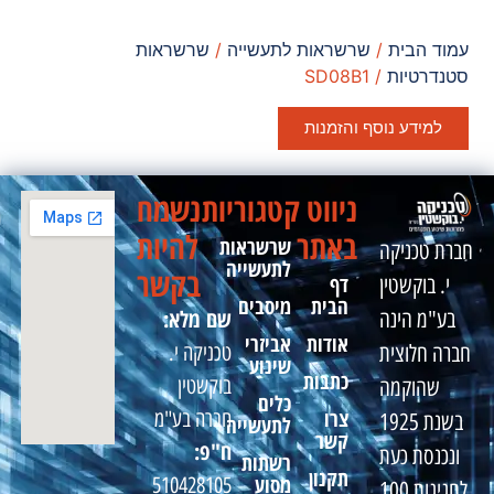
עמוד הבית
/
שרשראות לתעשייה
/
שרשראות
סטנדרטיות
/ SD08B1
למידע נוסף והזמנות
ניווט
קטגוריות
נשמח
באתר
להיות
שרשראות
חברת טכניקה
לתעשייה
בקשר
דף
י. בוקשטין
הבית
מיסבים
שם מלא:
בע"מ הינה
אודות
אביזרי
טכניקה י.
חברה חלוצית
שינוע
כתבות
בוקשטין
שהוקמה
כלים
צרו
חברה בע"מ
בשנת 1925
לתעשייה
קשר
ח"פ:
ונכנסת כעת
רשתות
תקנון
מסוע
510428105
לחגיגות 100