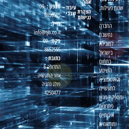
אתר
טלפון :
09-
עיבוד
שנות פעילות.
הצהרת
שבבי
8850505
נגישות
מייל:
החברה
info@tjb.co.il
נחשבת
פקס:
09-
למובילה
8652555
בישראל
כתובת :
בתחום
התרופה 6
השינוע
אזור התעשיה
והאוטומציה
פולג נתניה
לתעשייה
4250477
ומספקת מגוון
פתרונות
איכותיים
ומותאמים