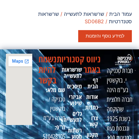
עמוד הבית
/
שרשראות לתעשייה
/
שרשראות
סטנדרטיות
/ SD06B2
למידע נוסף והזמנות
ניווט
קטגוריות
נשמח
באתר
להיות
שרשראות
חברת טכניקה
לתעשייה
בקשר
דף
י. בוקשטין
הבית
מיסבים
שם מלא:
בע"מ הינה
אודות
אביזרי
טכניקה י.
חברה חלוצית
שינוע
כתבות
בוקשטין
שהוקמה
כלים
צרו
חברה בע"מ
בשנת 1925
לתעשייה
קשר
ח"פ:
ונכנסת כעת
רשתות
תקנון
מסוע
510428105
לחגיגות 100