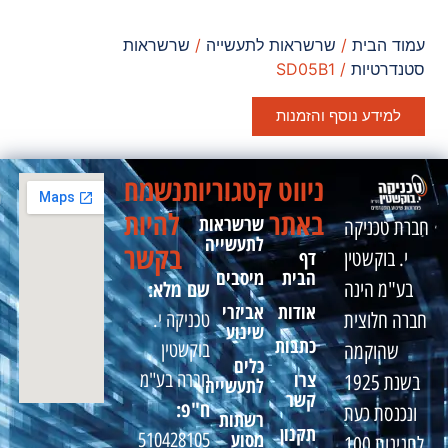
עמוד הבית
/
שרשראות לתעשייה
/
שרשראות
סטנדרטיות
/ SD05B1
למידע נוסף והזמנות
ניווט
קטגוריות
נשמח
באתר
להיות
שרשראות
חברת טכניקה
לתעשייה
בקשר
דף
י. בוקשטין
הבית
מיסבים
שם מלא:
בע"מ הינה
אודות
אביזרי
טכניקה י.
חברה חלוצית
שינוע
כתבות
בוקשטין
שהוקמה
כלים
צרו
חברה בע"מ
בשנת 1925
לתעשייה
קשר
ח"פ:
ונכנסת כעת
רשתות
תקנון
מסוע
510428105
לחגיגות 100