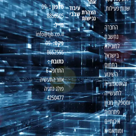
אתר
טלפון :
09-
עיבוד
שנות פעילות.
הצהרת
שבבי
8850505
נגישות
מייל:
החברה
info@tjb.co.il
נחשבת
פקס:
09-
למובילה
8652555
בישראל
כתובת :
בתחום
התרופה 6
השינוע
אזור התעשיה
והאוטומציה
פולג נתניה
לתעשייה
4250477
ומספקת מגוון
פתרונות
איכותיים
ומותאמים