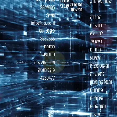
עיבוד
שנות פעילות.
הצהרת
שבבי
8850505
נגישות
מייל:
החברה
info@tjb.co.il
נחשבת
פקס:
09-
למובילה
8652555
בישראל
כתובת :
בתחום
התרופה 6
השינוע
אזור התעשיה
והאוטומציה
פולג נתניה
לתעשייה
4250477
ומספקת מגוון
פתרונות
איכותיים
ומותאמים
אישית