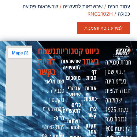
עמוד הבית
/
שרשראות לתעשייה
/
שרשראות פסיעה
כפולה
/ RNC2102H
למידע נוסף והזמנות
ניווט
קטגוריות
נשמח
באתר
להיות
שרשראות
חברת טכניקה
לתעשייה
בקשר
דף
י. בוקשטין
הבית
מיסבים
שם מלא:
בע"מ הינה
אודות
אביזרי
טכניקה י.
חברה חלוצית
שינוע
כתבות
בוקשטין
שהוקמה
כלים
צרו
חברה בע"מ
בשנת 1925
לתעשייה
קשר
ח"פ:
ונכנסת כעת
רשתות
תקנון
מסוע
510428105
לחגיגות 100
אתר
טלפון :
09-