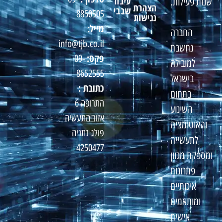
עיבוד
שנות פעילות.
הצהרת
שבבי
8850505
נגישות
מייל:
החברה
info@tjb.co.il
נחשבת
פקס:
09-
למובילה
8652555
בישראל
כתובת :
בתחום
התרופה 6
השינוע
אזור התעשיה
והאוטומציה
פולג נתניה
לתעשייה
4250477
ומספקת מגוון
פתרונות
איכותיים
ומותאמים
אישית