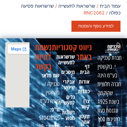
עמוד הבית
/
שרשראות לתעשייה
/
שרשראות פסיעה
כפולה
/ RNC2062
למידע נוסף והזמנות
ניווט
קטגוריות
נשמח
באתר
להיות
שרשראות
חברת טכניקה
לתעשייה
בקשר
דף
י. בוקשטין
הבית
מיסבים
שם מלא:
בע"מ הינה
אודות
אביזרי
טכניקה י.
חברה חלוצית
שינוע
כתבות
בוקשטין
שהוקמה
כלים
צרו
חברה בע"מ
בשנת 1925
לתעשייה
קשר
ח"פ:
ונכנסת כעת
רשתות
תקנון
מסוע
510428105
לחגיגות 100
אתר
טלפון :
09-