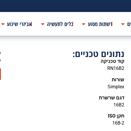
ם
רשתות מסוע
כלים לתעשיה
אביזרי שינוע
נתונים טכניים:
ע
ס
קוד טכניקה
RN16B2
שורות
Simplex
דגם שרשרת
16B2
תקן ISO
16B-2