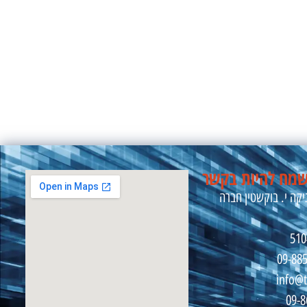
מח להיות בקשר
קה י. בוקשטין חברה
09-88
info@t