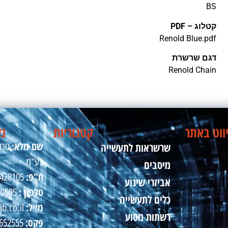
BS
קטלוג – PDF
Renold Blue.pdf
דגם שרשרת
Renold Chain
ווט באתר
קטגוריות
נש
שם מלא:
שרשראות לתעשייה
טכני
בע"מ
מיסבים
ח"פ:
510428105
אביזרי שינוע
טלפון :
50505
כלים לתעשייה
מייל:
jb.co.il
רשתות מסוע
פקס:
09-8652555