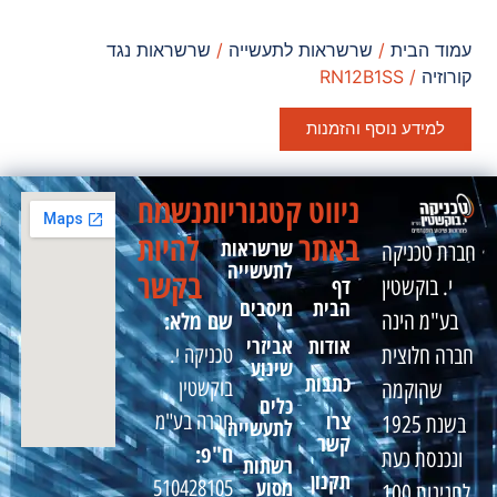
עמוד הבית
/
שרשראות לתעשייה
/
שרשראות נגד
קורוזיה
/ RN12B1SS
למידע נוסף והזמנות
ניווט
קטגוריות
נשמח
באתר
להיות
שרשראות
חברת טכניקה
לתעשייה
בקשר
דף
י. בוקשטין
הבית
מיסבים
שם מלא:
בע"מ הינה
אודות
אביזרי
טכניקה י.
חברה חלוצית
שינוע
כתבות
בוקשטין
שהוקמה
כלים
צרו
חברה בע"מ
בשנת 1925
לתעשייה
קשר
ח"פ:
ונכנסת כעת
רשתות
תקנון
מסוע
510428105
לחגיגות 100