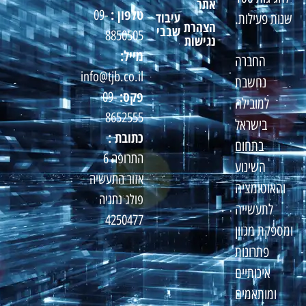
אתר
טלפון :
09-
עיבוד
שנות פעילות.
הצהרת
שבבי
8850505
נגישות
מייל:
החברה
info@tjb.co.il
נחשבת
פקס:
09-
למובילה
8652555
בישראל
כתובת :
בתחום
התרופה 6
השינוע
אזור התעשיה
והאוטומציה
פולג נתניה
לתעשייה
4250477
ומספקת מגוון
פתרונות
איכותיים
ומותאמים