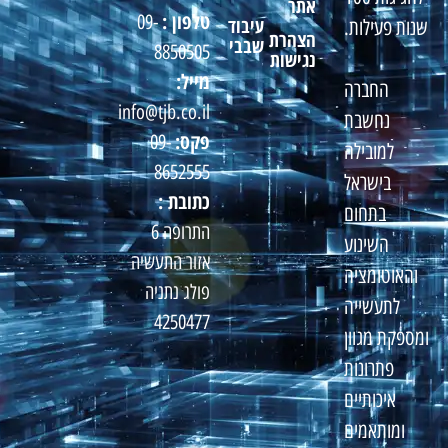
אתר
טלפון :
09-
עיבוד
שנות פעילות.
הצהרת
שבבי
8850505
נגישות
מייל:
החברה
info@tjb.co.il
נחשבת
פקס:
09-
למובילה
8652555
בישראל
כתובת :
בתחום
התרופה 6
השינוע
אזור התעשיה
והאוטומציה
פולג נתניה
לתעשייה
4250477
ומספקת מגוון
פתרונות
איכותיים
ומותאמים