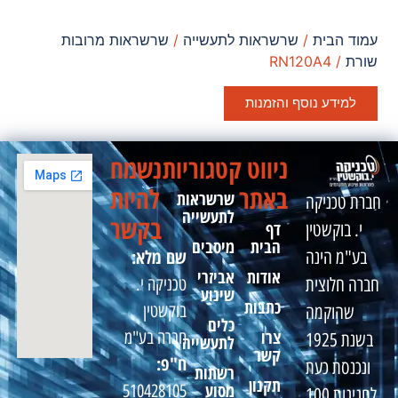
עמוד הבית
/
שרשראות לתעשייה
/
שרשראות מרובות
שורת
/ RN120A4
למידע נוסף והזמנות
ניווט
קטגוריות
נשמח
באתר
להיות
שרשראות
חברת טכניקה
לתעשייה
בקשר
דף
י. בוקשטין
הבית
מיסבים
שם מלא:
בע"מ הינה
אודות
אביזרי
טכניקה י.
חברה חלוצית
שינוע
כתבות
בוקשטין
שהוקמה
כלים
צרו
חברה בע"מ
בשנת 1925
לתעשייה
קשר
ח"פ:
ונכנסת כעת
רשתות
תקנון
מסוע
510428105
לחגיגות 100