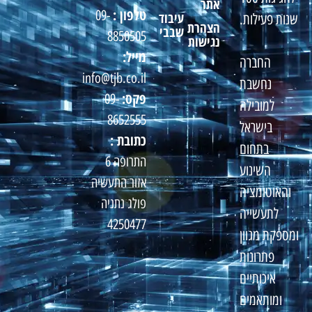
אתר
טלפון :
09-
עיבוד
שנות פעילות.
הצהרת
שבבי
8850505
נגישות
מייל:
החברה
info@tjb.co.il
נחשבת
פקס:
09-
למובילה
8652555
בישראל
כתובת :
בתחום
התרופה 6
השינוע
אזור התעשיה
והאוטומציה
פולג נתניה
לתעשייה
4250477
ומספקת מגוון
פתרונות
איכותיים
ומותאמים