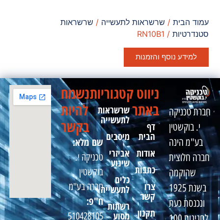
עמוד הבית
/
שרשראות לתעשייה
/
שרשראות
סטנדרטיות
/ RN10B1
למידע נוסף והזמנות
ניווט
קטגוריות
נשמח
באתר
להיות
שרשראות
חברת טכניקה
לתעשייה
בקשר
דף
י. בוקשטין
הבית
מיסבים
שם מלא:
בע"מ הינה
אודות
אביזרי
טכניקה י.
חברה חלוצית
שינוע
כתבות
בוקשטין
שהוקמה
כלים
צרו
חברה בע"מ
בשנת 1925
לתעשייה
קשר
ח"פ:
ונכנסת כעת
רשתות
תקנון
מסוע
510428105
לחגיגות 100