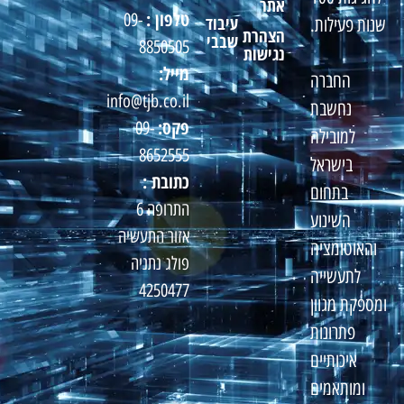
אתר
טלפון :
09-
עיבוד
שנות פעילות.
הצהרת
שבבי
8850505
נגישות
מייל:
החברה
info@tjb.co.il
נחשבת
פקס:
09-
למובילה
8652555
בישראל
כתובת :
בתחום
התרופה 6
השינוע
אזור התעשיה
והאוטומציה
פולג נתניה
לתעשייה
4250477
ומספקת מגוון
פתרונות
איכותיים
ומותאמים