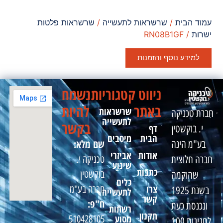
עמוד הבית
/
שרשראות לתעשייה
/
שרשראות פלטות
ישרות
/ RN08B1GF
למידע נוסף והזמנות
ניווט
קטגוריות
נשמח
באתר
להיות
שרשראות
חברת טכניקה
לתעשייה
בקשר
דף
י. בוקשטין
הבית
מיסבים
שם מלא:
בע"מ הינה
אודות
אביזרי
טכניקה י.
חברה חלוצית
שינוע
כתבות
בוקשטין
שהוקמה
כלים
צרו
חברה בע"מ
בשנת 1925
לתעשייה
קשר
ח"פ:
ונכנסת כעת
רשתות
תקנון
מסוע
510428105
לחגיגות 100