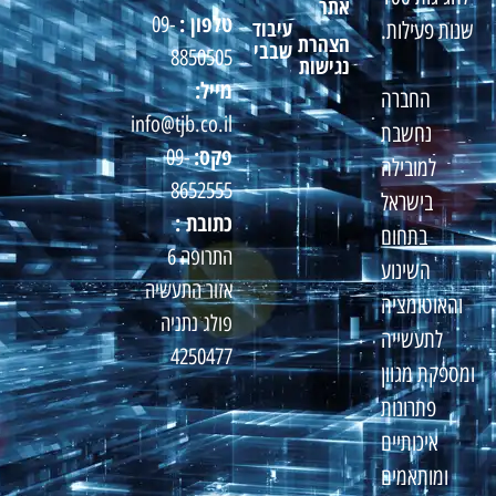
אתר
טלפון :
09-
עיבוד
שנות פעילות.
הצהרת
שבבי
8850505
נגישות
מייל:
החברה
info@tjb.co.il
נחשבת
פקס:
09-
למובילה
8652555
בישראל
כתובת :
בתחום
התרופה 6
השינוע
אזור התעשיה
והאוטומציה
פולג נתניה
לתעשייה
4250477
ומספקת מגוון
פתרונות
איכותיים
ומותאמים