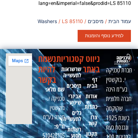
lang=en&imperial=false&prodid=LS 85110
עמוד הבית
/
מיסבים
/
/ LS 85110
Washers
למידע נוסף והזמנות
ניווט
קטגוריות
נשמח
באתר
להיות
שרשראות
חברת טכניקה
לתעשייה
בקשר
דף
י. בוקשטין
הבית
מיסבים
שם מלא:
בע"מ הינה
אודות
אביזרי
טכניקה י.
חברה חלוצית
שינוע
כתבות
בוקשטין
שהוקמה
כלים
צרו
חברה בע"מ
בשנת 1925
לתעשייה
קשר
ח"פ:
ונכנסת כעת
רשתות
תקנון
מסוע
510428105
לחגיגות 100