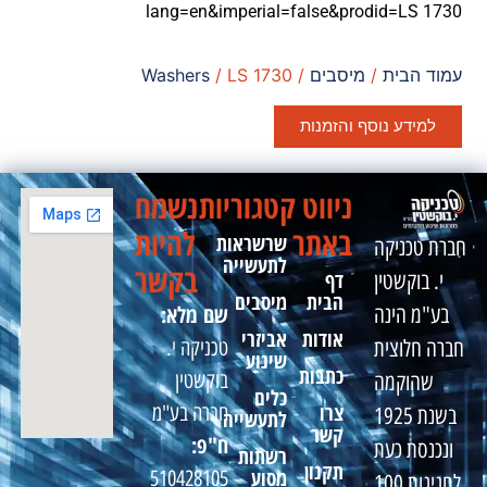
lang=en&imperial=false&prodid=LS 1730
עמוד הבית
/
מיסבים
/
/ LS 1730
Washers
למידע נוסף והזמנות
ניווט
קטגוריות
נשמח
באתר
להיות
שרשראות
חברת טכניקה
לתעשייה
בקשר
דף
י. בוקשטין
הבית
מיסבים
שם מלא:
בע"מ הינה
אודות
אביזרי
טכניקה י.
חברה חלוצית
שינוע
כתבות
בוקשטין
שהוקמה
כלים
צרו
חברה בע"מ
בשנת 1925
לתעשייה
קשר
ח"פ:
ונכנסת כעת
רשתות
תקנון
מסוע
510428105
לחגיגות 100