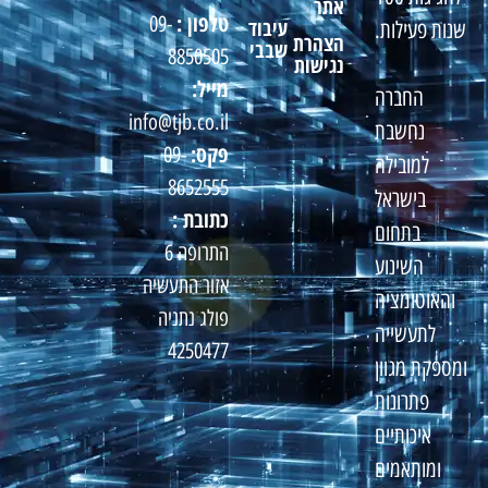
אתר
טלפון :
09-
עיבוד
שנות פעילות.
הצהרת
שבבי
8850505
נגישות
מייל:
החברה
info@tjb.co.il
נחשבת
פקס:
09-
למובילה
8652555
בישראל
כתובת :
בתחום
התרופה 6
השינוע
אזור התעשיה
והאוטומציה
פולג נתניה
לתעשייה
4250477
ומספקת מגוון
פתרונות
איכותיים
ומותאמים