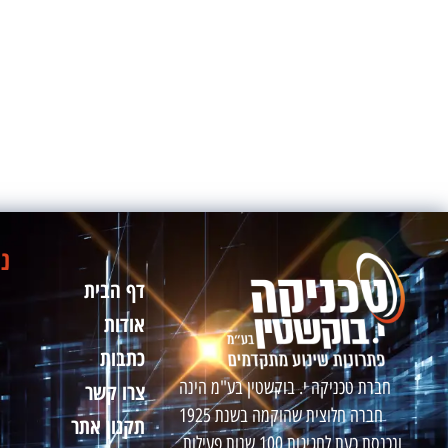
ני
דף הבית
אודות
כתבות
חברת טכניקה י. בוקשטין בע"מ הינה
צרו קשר
חברה חלוצית שהוקמה בשנת 1925
תקנון אתר
ונכנסת כעת לחגיגות 100 שנות פעילות.