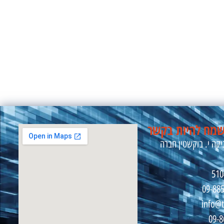
מח להיות בקשר
קה י. בוקשטין חברה
09-88
info@t