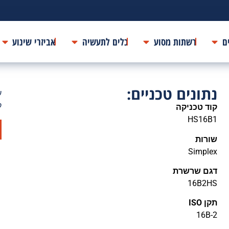
ם
רשתות מסוע
כלים לתעשיה
אביזרי שינוע
נתונים טכניים:
ע
ק
קוד טכניקה
HS16B1
שורות
Simplex
דגם שרשרת
16B2HS
תקן ISO
16B-2