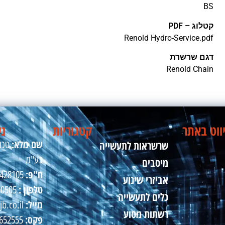
BS
קטלוג – PDF
Renold Hydro-Service.pdf
דגם שרשרת
Renold Chain
ווט באתר
קטגוריות
נש
שם מלא:
שרשראות לתעשייה
טכני
בע"מ
מיסבים
ח"פ:
510428105
אביזרי שינוע
טלפון :
50505
כלים לתעשייה
מייל:
jb.co.il
רשתות מסוע
פקס:
09-8652555