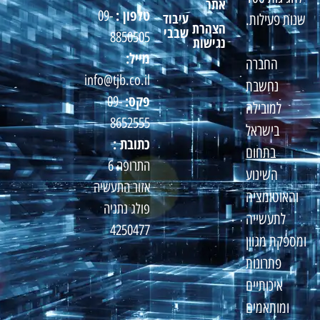
אתר
טלפון :
09-
עיבוד
שנות פעילות.
הצהרת
שבבי
8850505
נגישות
מייל:
החברה
info@tjb.co.il
נחשבת
פקס:
09-
למובילה
8652555
בישראל
כתובת :
בתחום
התרופה 6
השינוע
אזור התעשיה
והאוטומציה
פולג נתניה
לתעשייה
4250477
ומספקת מגוון
פתרונות
איכותיים
ומותאמים