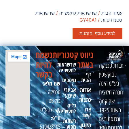
עמוד הבית
/
שרשראות לתעשייה
/
שרשראות
סטנדרטיות
/ GY40A1
למידע נוסף והזמנות
ניווט
קטגוריות
נשמח
באתר
להיות
שרשראות
חברת טכניקה
לתעשייה
בקשר
דף
י. בוקשטין
הבית
מיסבים
שם מלא:
בע"מ הינה
אודות
אביזרי
טכניקה י.
חברה חלוצית
שינוע
כתבות
בוקשטין
שהוקמה
כלים
צרו
חברה בע"מ
בשנת 1925
לתעשייה
קשר
ח"פ:
ונכנסת כעת
רשתות
תקנון
מסוע
510428105
לחגיגות 100