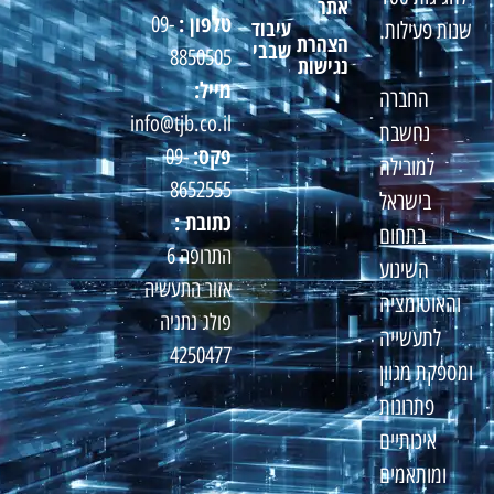
אתר
טלפון :
09-
עיבוד
שנות פעילות.
הצהרת
שבבי
8850505
נגישות
מייל:
החברה
info@tjb.co.il
נחשבת
פקס:
09-
למובילה
8652555
בישראל
כתובת :
בתחום
התרופה 6
השינוע
אזור התעשיה
והאוטומציה
פולג נתניה
לתעשייה
4250477
ומספקת מגוון
פתרונות
איכותיים
ומותאמים