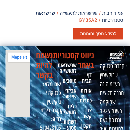
עמוד הבית
/
שרשראות לתעשייה
/
שרשראות
סטנדרטיות
/ GY35A2
למידע נוסף והזמנות
ניווט
קטגוריות
נשמח
באתר
להיות
שרשראות
חברת טכניקה
לתעשייה
בקשר
דף
י. בוקשטין
הבית
מיסבים
שם מלא:
בע"מ הינה
אודות
אביזרי
טכניקה י.
חברה חלוצית
שינוע
כתבות
בוקשטין
שהוקמה
כלים
צרו
חברה בע"מ
בשנת 1925
לתעשייה
קשר
ח"פ:
ונכנסת כעת
רשתות
תקנון
מסוע
510428105
לחגיגות 100