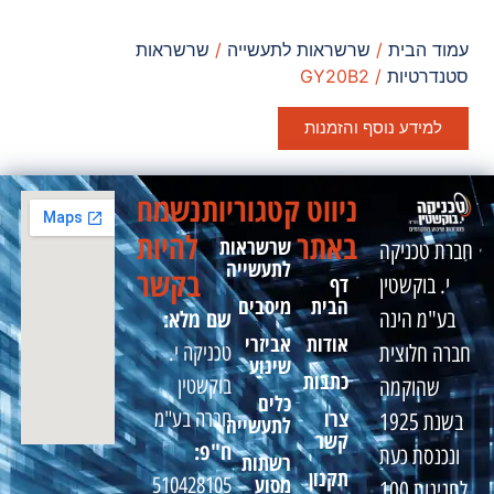
עמוד הבית
/
שרשראות לתעשייה
/
שרשראות
סטנדרטיות
/ GY20B2
למידע נוסף והזמנות
ניווט
קטגוריות
נשמח
באתר
להיות
שרשראות
חברת טכניקה
לתעשייה
בקשר
דף
י. בוקשטין
הבית
מיסבים
שם מלא:
בע"מ הינה
אודות
אביזרי
טכניקה י.
חברה חלוצית
שינוע
כתבות
בוקשטין
שהוקמה
כלים
צרו
חברה בע"מ
בשנת 1925
לתעשייה
קשר
ח"פ:
ונכנסת כעת
רשתות
תקנון
מסוע
510428105
לחגיגות 100