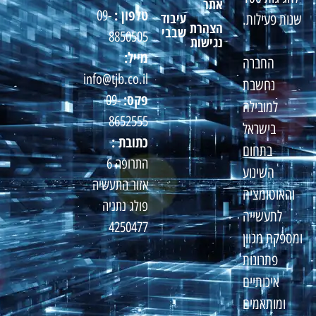
אתר
טלפון :
09-
עיבוד
שנות פעילות.
הצהרת
שבבי
8850505
נגישות
מייל:
החברה
info@tjb.co.il
נחשבת
פקס:
09-
למובילה
8652555
בישראל
כתובת :
בתחום
התרופה 6
השינוע
אזור התעשיה
והאוטומציה
פולג נתניה
לתעשייה
4250477
ומספקת מגוון
פתרונות
איכותיים
ומותאמים