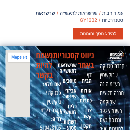
עמוד הבית
/
שרשראות לתעשייה
/
שרשראות
סטנדרטיות
/ GY16B2
למידע נוסף והזמנות
ניווט
קטגוריות
נשמח
באתר
להיות
שרשראות
חברת טכניקה
לתעשייה
בקשר
דף
י. בוקשטין
הבית
מיסבים
שם מלא:
בע"מ הינה
אודות
אביזרי
טכניקה י.
חברה חלוצית
שינוע
כתבות
בוקשטין
שהוקמה
כלים
צרו
חברה בע"מ
בשנת 1925
לתעשייה
קשר
ח"פ:
ונכנסת כעת
רשתות
תקנון
מסוע
510428105
לחגיגות 100