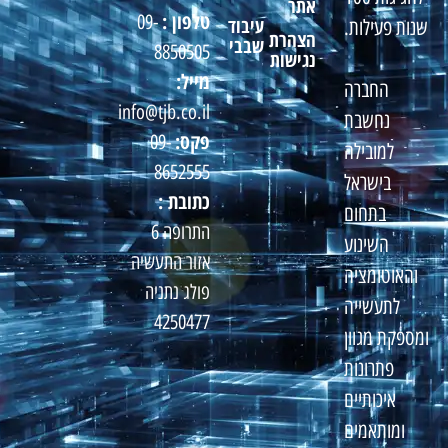
אתר
טלפון :
09-
עיבוד
שנות פעילות.
הצהרת
שבבי
8850505
נגישות
מייל:
החברה
info@tjb.co.il
נחשבת
פקס:
09-
למובילה
8652555
בישראל
כתובת :
בתחום
התרופה 6
השינוע
אזור התעשיה
והאוטומציה
פולג נתניה
לתעשייה
4250477
ומספקת מגוון
פתרונות
איכותיים
ומותאמים