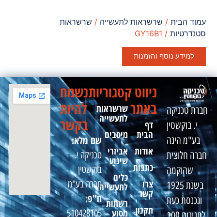
עמוד הבית
/
שרשראות לתעשייה
/
שרשראות
סטנדרטיות
/ GY16B1
למידע נוסף והזמנות
ניווט
קטגוריות
נשמח
באתר
להיות
שרשראות
חברת טכניקה
לתעשייה
בקשר
דף
י. בוקשטין
הבית
מיסבים
שם מלא:
בע"מ הינה
אודות
אביזרי
טכניקה י.
חברה חלוצית
שינוע
כתבות
בוקשטין
שהוקמה
כלים
צרו
חברה בע"מ
בשנת 1925
לתעשייה
קשר
ח"פ:
ונכנסת כעת
רשתות
תקנון
מסוע
510428105
לחגיגות 100