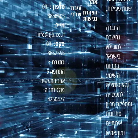
אתר
טלפון :
09-
עיבוד
שנות פעילות.
הצהרת
שבבי
8850505
נגישות
מייל:
החברה
info@tjb.co.il
נחשבת
פקס:
09-
למובילה
8652555
בישראל
כתובת :
בתחום
התרופה 6
השינוע
אזור התעשיה
והאוטומציה
פולג נתניה
לתעשייה
4250477
ומספקת מגוון
פתרונות
איכותיים
ומותאמים