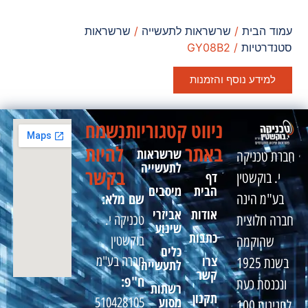
עמוד הבית
/
שרשראות לתעשייה
/
שרשראות
סטנדרטיות
/ GY08B2
למידע נוסף והזמנות
ניווט
קטגוריות
נשמח
באתר
להיות
שרשראות
חברת טכניקה
לתעשייה
בקשר
דף
י. בוקשטין
הבית
מיסבים
שם מלא:
בע"מ הינה
אודות
אביזרי
טכניקה י.
חברה חלוצית
שינוע
כתבות
בוקשטין
שהוקמה
כלים
צרו
חברה בע"מ
בשנת 1925
לתעשייה
קשר
ח"פ:
ונכנסת כעת
רשתות
תקנון
מסוע
510428105
לחגיגות 100