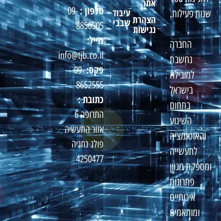
אתר
טלפון :
09-
עיבוד
שנות פעילות.
הצהרת
שבבי
8850505
נגישות
מייל:
החברה
info@tjb.co.il
נחשבת
פקס:
09-
למובילה
8652555
בישראל
כתובת :
בתחום
התרופה 6
השינוע
אזור התעשיה
והאוטומציה
פולג נתניה
לתעשייה
4250477
ומספקת מגוון
פתרונות
איכותיים
ומותאמים