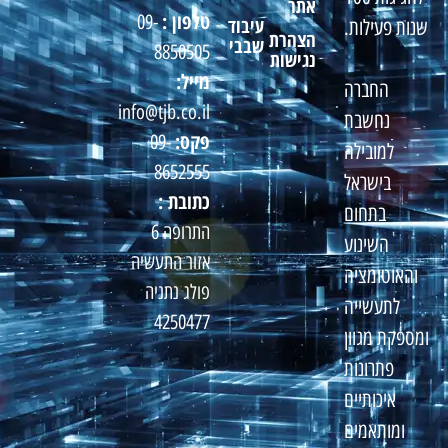
אתר
טלפון :
09-
עיבוד
שנות פעילות.
הצהרת
שבבי
8850505
נגישות
מייל:
החברה
info@tjb.co.il
נחשבת
פקס:
09-
למובילה
8652555
בישראל
כתובת :
בתחום
התרופה 6
השינוע
אזור התעשיה
והאוטומציה
פולג נתניה
לתעשייה
4250477
ומספקת מגוון
פתרונות
איכותיים
ומותאמים