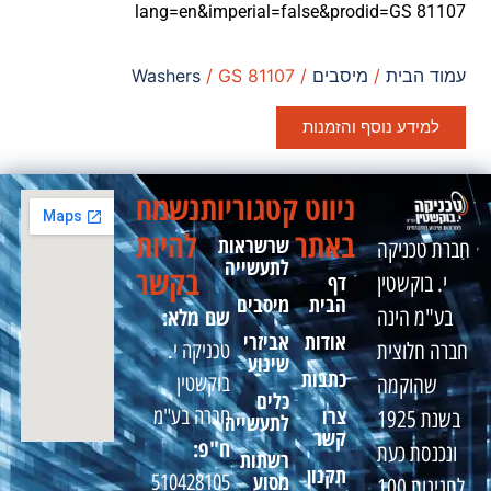
lang=en&imperial=false&prodid=GS 81107
עמוד הבית
/
מיסבים
/
/ GS 81107
Washers
למידע נוסף והזמנות
ניווט
קטגוריות
נשמח
באתר
להיות
שרשראות
חברת טכניקה
לתעשייה
בקשר
דף
י. בוקשטין
הבית
מיסבים
שם מלא:
בע"מ הינה
אודות
אביזרי
טכניקה י.
חברה חלוצית
שינוע
כתבות
בוקשטין
שהוקמה
כלים
צרו
חברה בע"מ
בשנת 1925
לתעשייה
קשר
ח"פ:
ונכנסת כעת
רשתות
תקנון
מסוע
510428105
לחגיגות 100