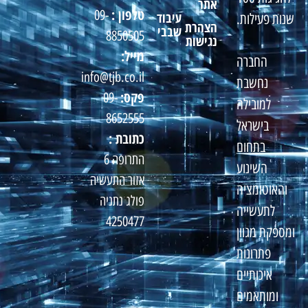
אתר
טלפון :
09-
עיבוד
שנות פעילות.
הצהרת
שבבי
8850505
נגישות
מייל:
החברה
info@tjb.co.il
נחשבת
פקס:
09-
למובילה
8652555
בישראל
כתובת :
בתחום
התרופה 6
השינוע
אזור התעשיה
והאוטומציה
פולג נתניה
לתעשייה
4250477
ומספקת מגוון
פתרונות
איכותיים
ומותאמים