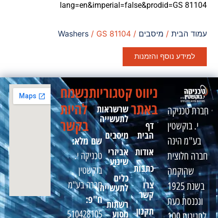
lang=en&imperial=false&prodid=GS 81104
עמוד הבית
/
מיסבים
/
/ GS 81104
Washers
למידע נוסף והזמנות
ניווט
קטגוריות
נשמח
באתר
להיות
שרשראות
חברת טכניקה
לתעשייה
בקשר
דף
י. בוקשטין
הבית
מיסבים
שם מלא:
בע"מ הינה
אודות
אביזרי
טכניקה י.
חברה חלוצית
שינוע
כתבות
בוקשטין
שהוקמה
כלים
צרו
חברה בע"מ
בשנת 1925
לתעשייה
קשר
ח"פ:
ונכנסת כעת
רשתות
תקנון
מסוע
510428105
לחגיגות 100