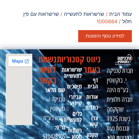
עמוד הבית
/
שרשראות לתעשייה
/
שרשראות עם פין
חלול
/ 1000884
למידע נוסף והזמנות
ניווט
קטגוריות
נשמח
באתר
להיות
שרשראות
חברת טכניקה
לתעשייה
בקשר
דף
י. בוקשטין
הבית
מיסבים
שם מלא:
בע"מ הינה
אודות
אביזרי
טכניקה י.
חברה חלוצית
שינוע
כתבות
בוקשטין
שהוקמה
כלים
צרו
חברה בע"מ
בשנת 1925
לתעשייה
קשר
ח"פ:
ונכנסת כעת
רשתות
תקנון
מסוע
510428105
לחגיגות 100