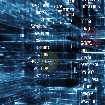
אתר
טלפון :
09-
עיבוד
שנות פעילות.
הצהרת
שבבי
8850505
נגישות
מייל:
החברה
info@tjb.co.il
נחשבת
פקס:
09-
למובילה
8652555
בישראל
כתובת :
בתחום
התרופה 6
השינוע
אזור התעשיה
והאוטומציה
פולג נתניה
לתעשייה
4250477
ומספקת מגוון
פתרונות
איכותיים
ומותאמים